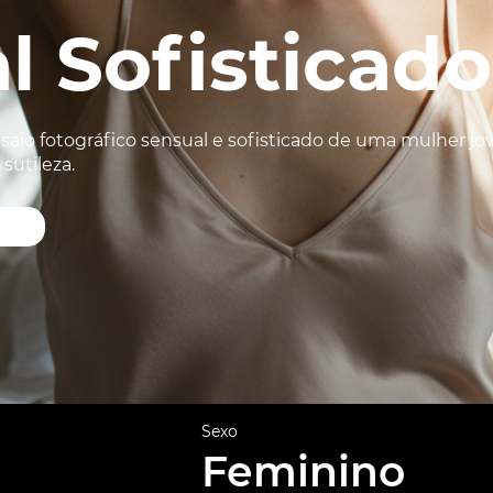
l Sofisticado
aio fotográfico sensual e sofisticado de uma mulher jo
sutileza.
Sexo
Feminino